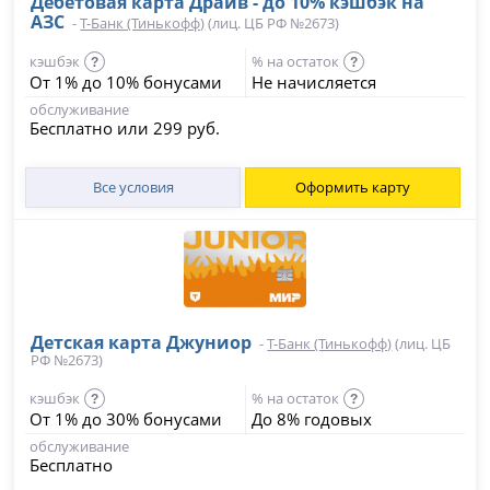
Дебетовая карта Драйв - до 10% кэшбэк на
АЗС
-
Т-Банк (Тинькофф)
(лиц. ЦБ РФ №2673)
кэшбэк
% на остаток
?
?
От 1% до 10% бонусами
Не начисляется
обслуживание
Бесплатно или 299 руб.
Все условия
Оформить карту
Детская карта Джуниор
-
Т-Банк (Тинькофф)
(лиц. ЦБ
РФ №2673)
кэшбэк
% на остаток
?
?
От 1% до 30% бонусами
До 8% годовых
обслуживание
Бесплатно