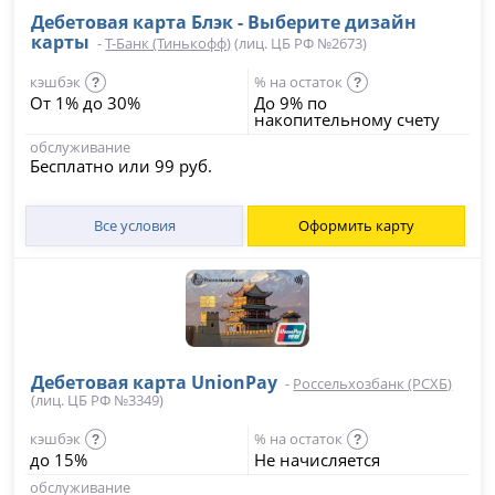
Дебетовая карта Блэк - Выберите дизайн
карты
-
Т-Банк (Тинькофф)
(лиц. ЦБ РФ №2673)
кэшбэк
% на остаток
?
?
От 1% до 30%
До 9% по
накопительному счету
обслуживание
Бесплатно или 99 руб.
Все условия
Оформить карту
Дебетовая карта UnionPay
-
Россельхозбанк (РСХБ)
(лиц. ЦБ РФ №3349)
кэшбэк
% на остаток
?
?
до 15%
Не начисляется
обслуживание