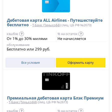
Дебетовая карта ALL Airlines - Путешествуйте
бесплатно
-
Т-Банк (Тинькофф)
(лиц. ЦБ РФ №2673)
кэшбэк
% на остаток
?
?
От 1% до 30% милями
Не начисляется
обслуживание
Бесплатно или 299 руб.
Все условия
Оформить карту
Премиальная дебетовая карта Блэк Премиум
-
Т-Банк (Тинькофф)
(лиц. ЦБ РФ №2673)
кэшбэк
% на остаток
?
?