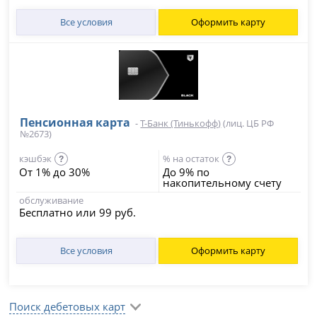
Все условия
Оформить карту
Пенсионная карта
-
Т-Банк (Тинькофф)
(лиц. ЦБ РФ
№2673)
кэшбэк
% на остаток
?
?
От 1% до 30%
До 9% по
накопительному счету
обслуживание
Бесплатно или 99 руб.
Все условия
Оформить карту
Поиск дебетовых карт