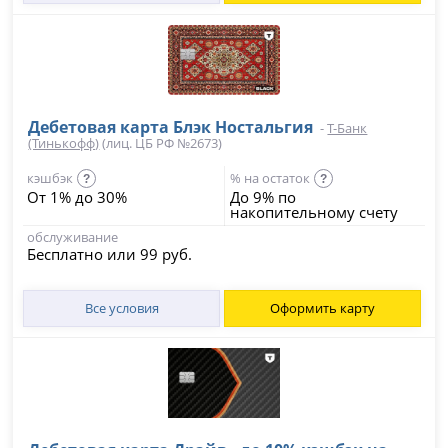
Дебетовая карта Блэк Ностальгия
-
Т-Банк
(Тинькофф)
(лиц. ЦБ РФ №2673)
кэшбэк
% на остаток
?
?
От 1% до 30%
До 9% по
накопительному счету
обслуживание
Бесплатно или 99 руб.
Все условия
Оформить карту