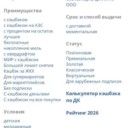
ООО
Преимущества
Срок и способ выдачи
с кэшбэком
с кэшбэком на АЗС
с доставкой
с процентом на остаток
моментальная
лучшие
бесплатные
Статус
накопление миль
Платиновая
с овердрафтом
Премиальная
МИР с кэшбэком
Золотая
Большой лимит снятия
Классическая
Кэшбэк за ЖКХ
Виртуальные
Для супермаркетов
Для зарубежных подписок
Для маркетплейсов
Без подписки
Калькулятор кэшбэка
С кэшбэком деньгами
С кэшбэком на все покупки
по ДК
Условия
Рейтинг 2026
детские
молодежные