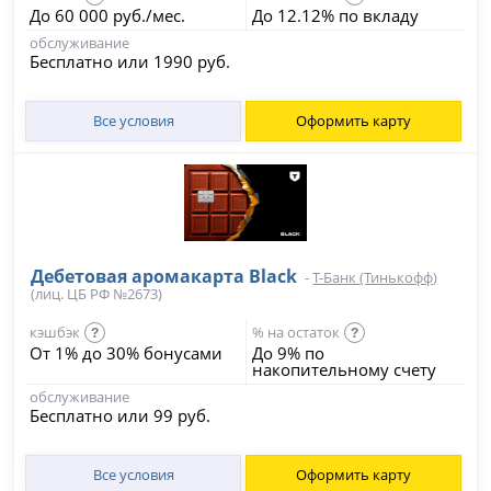
До 60 000 руб./мес.
До 12.12% по вкладу
обслуживание
Бесплатно или 1990 руб.
Все условия
Оформить карту
Дебетовая аромакарта Black
-
Т-Банк (Тинькофф)
(лиц. ЦБ РФ №2673)
кэшбэк
% на остаток
?
?
От 1% до 30% бонусами
До 9% по
накопительному счету
обслуживание
Бесплатно или 99 руб.
Все условия
Оформить карту