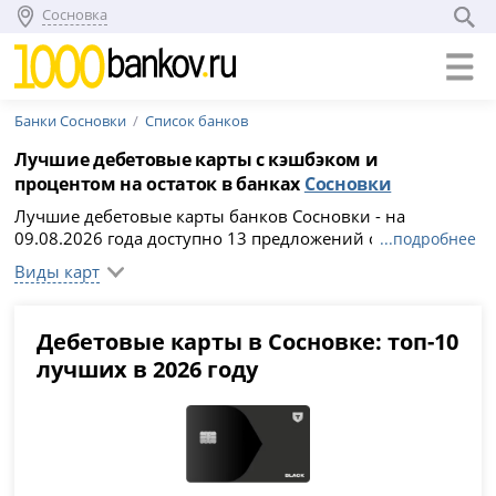
Сосновка
Банки Сосновки
Список банков
Лучшие дебетовые карты с кэшбэком и
процентом на остаток в банках
Сосновки
Лучшие дебетовые карты банков Сосновки - на
09.08.2026 года доступно 13 предложений онлайн.
...подробнее
Банки Сосновки предлагают бесплатное обслуживание
Виды карт
и доставку карт до дома, кэшбэк и начисление
процентов на остаток. Чтобы заказать дебетовую карту,
сравните условия, подберите выгодный вариант и
Дебетовые карты в Сосновке: топ-10
заполните анкету на официальном сайте кредитного
лучших в 2026 году
учреждения.