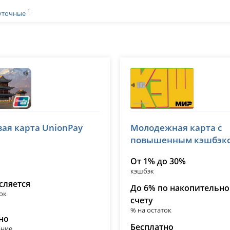
1
уточные
ьхозбанк (РСХБ)
Т-Банк (Тинькофф)
ая карта UnionPay
Молодежная карта с
№ 3349
лицензия № 2673
повышенным кэшбэк
От 1% до 30%
кэшбэк
сляется
До 6% по накопительн
ок
счету
% на остаток
но
Бесплатно
ание