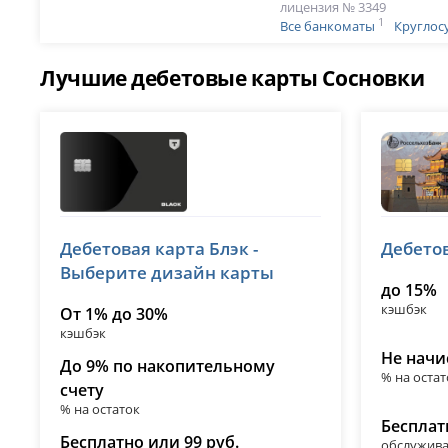
лицензия № 3349
1
Все банкоматы
Круглос
Лучшие дебетовые карты Сосновки
Т-Банк (Тинькофф)
Россел
Дебетовая карта Блэк -
Дебетов
лицензия № 2673
лицензия 
Выберите дизайн карты
до 15%
кэшбэк
От 1% до 30%
кэшбэк
Не начи
До 9% по накопительному
% на остат
счету
% на остаток
Бесплат
Бесплатно или 99 руб.
обслужив