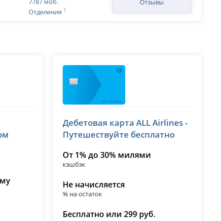
7787 моб.
Отзывы
1
Отделения
Т-Банк (Тинькофф)
Дебетовая карта ALL Airlines -
лицензия № 2673
ом
Путешествуйте бесплатно
От 1% до 30% милями
кэшбэк
ому
Не начисляется
% на остаток
Бесплатно или 299 руб.