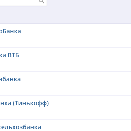
рБанка
ка ВТБ
абанка
нка (Тинькофф)
сельхозбанка