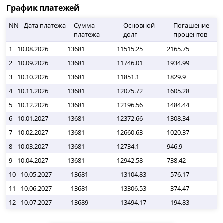
График платежей
NN
Дата платежа
Сумма
Основной
Погашение
платежа
долг
процентов
1
10.08.2026
13681
11515.25
2165.75
0
2
10.09.2026
13681
11746.01
1934.99
0
3
10.10.2026
13681
11851.1
1829.9
0
4
10.11.2026
13681
12075.72
1605.28
0
5
10.12.2026
13681
12196.56
1484.44
0
6
10.01.2027
13681
12372.66
1308.34
0
7
10.02.2027
13681
12660.63
1020.37
0
8
10.03.2027
13681
12734.1
946.9
0
9
10.04.2027
13681
12942.58
738.42
0
10
10.05.2027
13681
13104.83
576.17
11
10.06.2027
13681
13306.53
374.47
12
10.07.2027
13689
13494.17
194.83