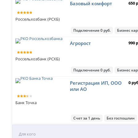
Базовый комфорт
650 
Россельхозбанк (РСХБ)
Подключение 0 руб.
Бизнес кар
Агророст
990 
Россельхозбанк (РСХБ)
Подключение 0 руб.
Бизнес кар
Регистрация ИП, ООО
0 ру
или АО
Банк Точка
Счет за 1 день
Без госпошлин
Для кого