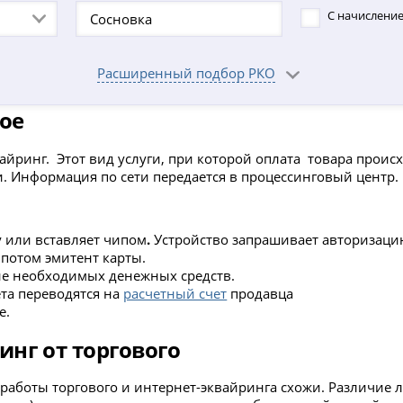
С начисление
Расширенный подбор РКО
кое
йринг. Этот вид услуги, при которой оплата товара происх
. Информация по сети передается в процессинговый центр.
 или вставляет чипом
.
Устройство запрашивает авторизаци
 потом эмитент карты.
ие необходимых денежных средств.
ета переводятся на
расчетный счет
продавца
е.
инг от торгового
аботы торгового и интернет-эквайринга схожи. Различие л