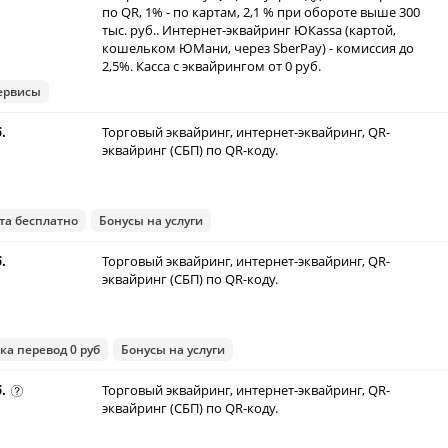
по QR, 1% - по картам, 2,1 % при обороте выше 300
тыс. руб.. Интернет-эквайринг ЮКаssа (картой,
кошельком ЮМани, через SberPay) - комиссия до
2,5%. Касса с эквайрингом от 0 руб.
ервисы
б.
Торговый эквайринг, интернет-эквайринг, QR-
эквайринг (СБП) по QR-коду.
та бесплатно
Бонусы на услуги
б.
Торговый эквайринг, интернет-эквайринг, QR-
эквайринг (СБП) по QR-коду.
ка перевод 0 руб
Бонусы на услуги
б.
Торговый эквайринг, интернет-эквайринг, QR-
эквайринг (СБП) по QR-коду.