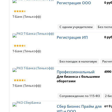
Регистрация ООО
0 ру
Т-Банк (Тинькофф)
С одним учредителем
Без госп
Регистрация ИП
0 ру
Т-Банк (Тинькофф)
Без поездок в налоговую
Расче
Профессиональный
4990
Для бизнеса с большими
оборотами
Т-Банк (Тинькофф)
Сопровождение по 115-ФЗ
2 би
Сбер Бизнес Прайм для
от 0 
ИП и ООО