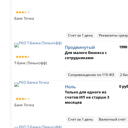
Банк Точка
Счет за 1 день
Реквизиты сразу
Продвинутый
1990
Для малого бизнеса с
сотрудниками
Т-Банк (Тинькофф)
Сопровождение по 115-ФЗ
2 би
Ноль
0 ру
Только для одного из
счетов ИП не старше 3
месяцев
Банк Точка
Счет за 1 день
Валютный счёт