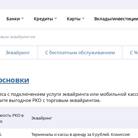
Банки
Кредиты
Карты
Вклады/инвестици
овым эквайрингом
Эквайринг
С бесплатным обслуживанием
С %
основки
еса с подключением услуги эквайринга или мобильной касс
дите выгодное РКО с торговым эквайрингом.
мость РКО в
Эквайринг
ц
б.
Терминалы и кассы в аренду за 0 рублей. Комиссия