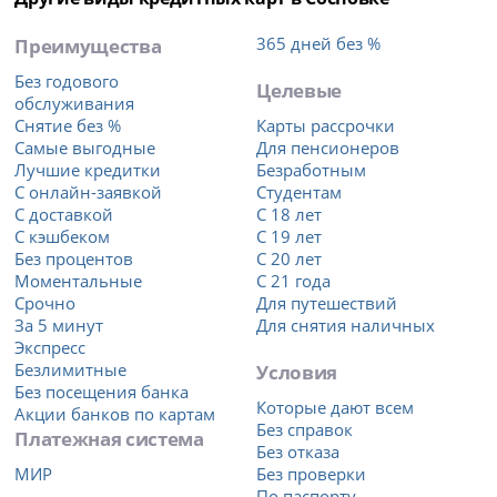
Преимущества
365 дней без %
Без годового
Целевые
обслуживания
Снятие без %
Карты рассрочки
Самые выгодные
Для пенсионеров
Лучшие кредитки
Безработным
С онлайн-заявкой
Студентам
С доставкой
С 18 лет
С кэшбеком
С 19 лет
Без процентов
С 20 лет
Моментальные
С 21 года
Срочно
Для путешествий
За 5 минут
Для снятия наличных
Экспресс
Безлимитные
Условия
Без посещения банка
Которые дают всем
Акции банков по картам
Без справок
Платежная система
Без отказа
МИР
Без проверки
По паспорту