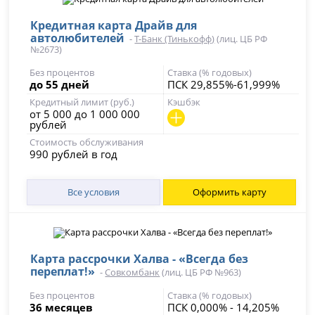
Кредитная карта Драйв для
автолюбителей
-
Т-Банк (Тинькофф)
(лиц. ЦБ РФ
№2673)
Без процентов
Ставка (% годовых)
до 55 дней
ПСК 29,855%-61,999%
Кредитный лимит (руб.)
Кэшбэк
от 5 000 до 1 000 000
рублей
Стоимость обслуживания
990 рублей в год
Все условия
Оформить карту
Карта рассрочки Халва - «Всегда без
переплат!»
-
Совкомбанк
(лиц. ЦБ РФ №963)
Без процентов
Ставка (% годовых)
36 месяцев
ПСК 0,000% - 14,205%