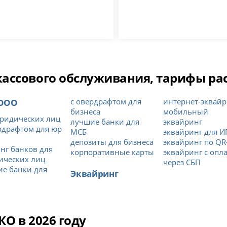
ссового обслуживания, тарифы расч
 ООО
с овердрафтом для
интернет-эквайр
бизнеса
мобильный
ридических лиц
лучшие банки для
эквайринг
рдрафтом для юр
МСБ
эквайринг для И
депозиты для бизнеса
эквайринг по QR
нг банков для
корпоративные карты
эквайринг с опл
ических лиц
через СБП
е банки для
Эквайринг
О в 2026 году