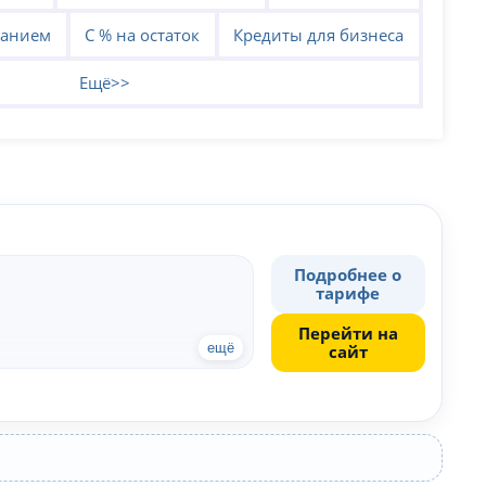
ванием
С % на остаток
Кредиты для бизнеса
Ещё>>
Подробнее о
тарифе
Перейти на
ещё
сайт
чество спецпредложений