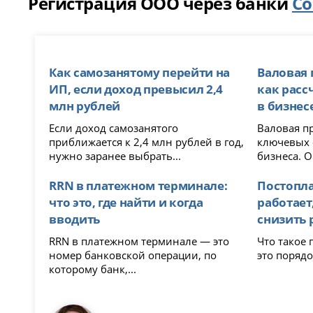
Регистрация ООО через банки
Со
Как самозанятому перейти на
Валовая 
ИП, если доход превысил 2,4
как расс
млн рублей
в бизнес
Если доход самозанятого
Валовая п
приближается к 2,4 млн рублей в год,
ключевых 
нужно заранее выбрать...
бизнеса. О
RRN в платежном терминале:
Постоплат
что это, где найти и когда
работает
вводить
снизить 
RRN в платежном терминале — это
Что такое постоп
номер банковской операции, по
это порядо
которому банк,...