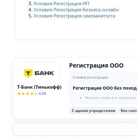
Условия Регистрация ИП
Условия Регистрация бизнеса онлайн
Условия Регистрация самозанятости
Регистрация ООО
Условия регистрации
Т-Банк (Тинькофф)
Регистрация ООО без похода
4.34
Нужен только паспорт
Без похода в ФНС
Не нужно заполнять ф
С одним учредителем
Без гос
Без оплаты госпошли
Бесплатная консульта
Подскажем где можно 
Бонусы для клиентов 
(ЯДирект, Контур.Эльб