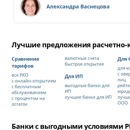
Александра Васнецова
Лучшие предложения расчетно-ка
Сравнение
валютные счета
Для
быстрое открытие
тарифов
для ю
с ове
все РКО
Для ИП
лиц
с онлайн-открытием
выгодные банки для
рейти
с бесплатным
ИП
юрид
обслуживанием
лучшие банки для ИП
лучши
с процентом на
ООО
остаток
Банки с выгодными условиями РК