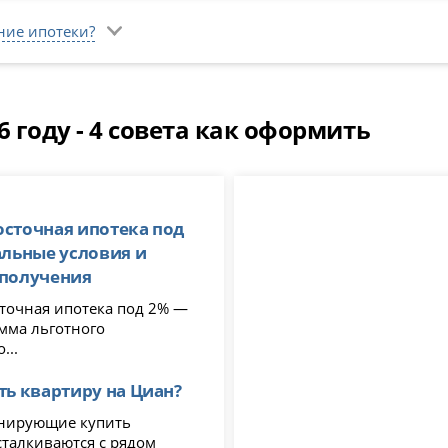
ние ипотеки?
6 году - 4 совета как оформить
сточная ипотека под
альные условия и
 получения
очная ипотека под 2% —
амма льготного
...
ть квартиру на Циан?
нирующие купить
сталкиваются с рядом