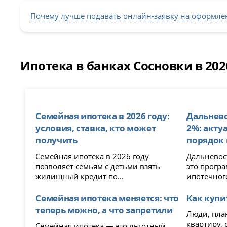
Почему лучше подавать онлайн-заявку на оформле
Ипотека в банках Сосновки в 202
Семейная ипотека в 2026 году:
Дальнево
условия, ставка, кто может
2%: акту
получить
порядок
Семейная ипотека в 2026 году
Дальневост
позволяет семьям с детьми взять
это прогр
жилищный кредит по...
ипотечного
Семейная ипотека меняется: что
Как купи
теперь можно, а что запретили
Люди, пла
квартиру, 
Семейная ипотека — это льготный