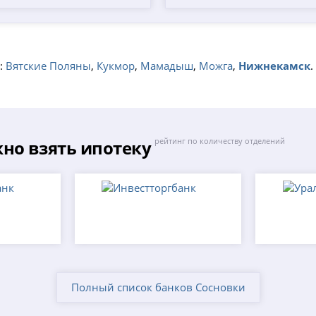
:
Вятские Поляны
,
Кукмор
,
Мамадыш
,
Можга
,
Нижнекамск
.
но взять ипотеку
рейтинг по количеству отделений
Полный список банков Сосновки