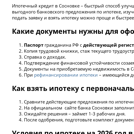
Ипотечный кредит в Сосновке – быстрый способ улуч
выгодного банковского предложения по ипотеке, изуч
подать заявку и взять ипотеку можно проще и быстре
Какие документы нужны для офо
Паспорт
гражданина РФ с
действующей регис
Копия трудовой книжки, стаж текущего трудоустр
Справка о доходах.
Подтверждение финансовой устойчивости созаем
Документы на приобретаемую недвижимость в Сосн
При
рефинансировании ипотеки
– имеющийся до
Как взять ипотеку с первоначал
Сравните действующие предложения по ипотечны
На официальном сайте банка Сосновки заполнит
Ожидайте решения – займет 1-3 рабочих дня.
После одобрения, подготовьте комплект докумен
Условия по ипотеке на 2026 год 