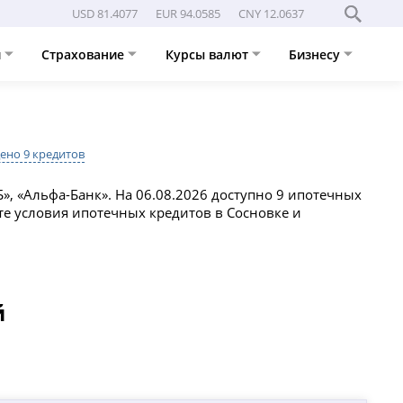
USD 81.4077
EUR 94.0585
CNY 12.0637
и
Страхование
Курсы валют
Бизнесу
ено 9 кредитов
Б», «Альфа-Банк». На 06.08.2026 доступно 9 ипотечных
те условия ипотечных кредитов в Сосновке и
й