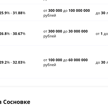
от
300 000
до
100 000 000
25
.
9
% -
31
.
88
%
до
30
л
рублей
от
300 000
до
30 000 000
26
.
8
% -
30
.
67
%
от
1
д
рублей
от
100 000
до
60 000 000
29
.
2
% -
32
.
03
%
до
30
л
рублей
в Сосновке