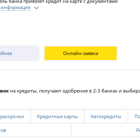
ель банка привезёт кредит на карте с документами
 информация
обнее
Онлайн-заявка
явок
на кредиты, получают одобрение в 2-3 банках и выби
 рассрочки
Кредитные карты
Автокредиты
По
тов
Р