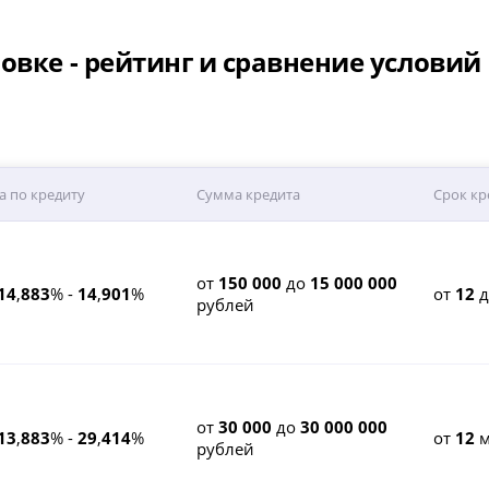
овке - рейтинг и сравнение условий
а по кредиту
Сумма кредита
Срок кр
от
150 000
до
15 000 000
14
,
883
% -
14
,
901
%
от
12
рублей
от
30 000
до
30 000 000
13
,
883
% -
29
,
414
%
от
12
м
рублей