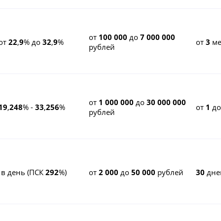
от
100 000
до
7 000 000
от
22
,
9
% до
32
,
9
%
от
3
ме
рублей
от
1 000 000
до
30 000 000
19
,
248
% -
33
,
256
%
от
1
д
рублей
 в день (ПСК
292
%)
от
2 000
до
50 000
рублей
30
дне