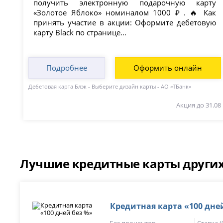
получить электронную подарочную карту
«Золотое Яблоко» номиналом 1000 ₽ . 🔥 Как
принять участие в акции: Оформите дебетовую
карту Black по странице...
Подробнее
Оформить онлайн
Дебетовая карта Блэк - Выберите дизайн карты - АО «ТБанк»
Акция до 31.08
Лучшие кредитные карты других
Кредитная карта «100 дне
Без процентов
Ставка 