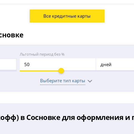
Все кредитные карты
сновке
Льготный период без %
дней
Выберите тип карты
кофф) в Сосновке для оформления и