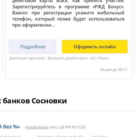
дебетовой карты Black. Как принять участие:
Зарегистрируйтесь в программе «РЖД Бонус».
Важно: при регистрации укажите мобильный
телефон, который позже будет использоваться
при оформлении...
Подробнее
Оформить онлайн
Дебетовая карта Блэк - Выберите дизайн карты - АО «ТБанк»
Акция до 30.11
 банков Сосновки
й без %»
-
Альфа-Банк
(лиц. ЦБ РФ №1326)
(% годовых)
Кредитный лимит (руб.)
Кэшбэк