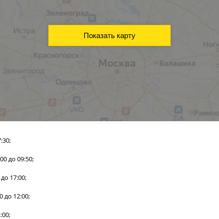
Показать карту
7:30;
:00 до 09:50;
0 до 17:00;
30 до 12:00;
2:00;