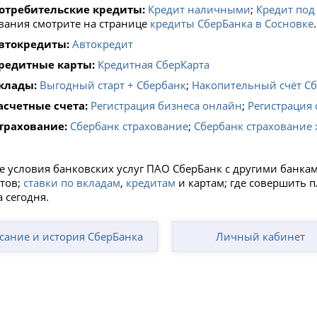
отребительские кредиты:
Кредит наличными
;
Кредит под
вания смотрите на странице
кредиты СберБанка в Сосновке
.
втокредиты:
Автокредит
редитные карты:
Кредитная СберКарта
клады:
Выгодный старт + Сбербанк
;
Накопительный счёт С
асчетные счета:
Регистрация бизнеса онлайн
;
Регистрация 
трахование:
Сбербанк страхование
;
Сбербанк страхование
е условия банковских услуг ПАО СберБанк с другими банка
тов;
ставки по вкладам
,
кредитам
и картам; где совершить 
 сегодня.
сание и история СберБанка
Личный кабинет