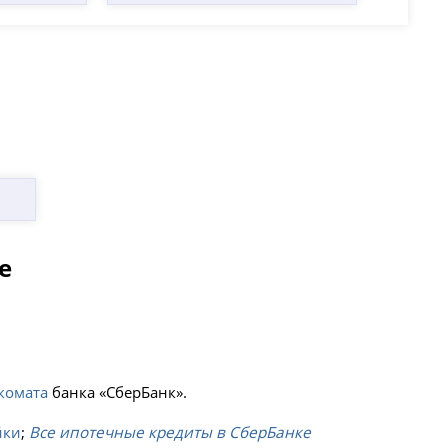
е
комата
банка «СберБанк».
йки
;
Все ипотечные кредиты в СберБанке