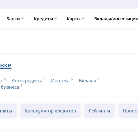
Банки
Кредиты
Карты
Вклады/инвестици
овке
4
1
6
9
ы
Автокредиты
Ипотека
Вклады
5
 бизнеса
такты
Калькулятор кредитов
Рейтинги
Новос