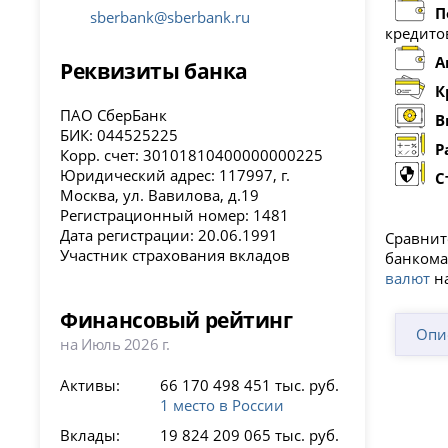
П
sberbank@sberbank.ru
кредито
А
Реквизиты банка
К
ПАО СберБанк
В
БИК: 044525225
Р
Корр. счет: 30101810400000000225
Юридический адрес: 117997, г.
С
Москва, ул. Вавилова, д.19
Регистрационный номер: 1481
Дата регистрации: 20.06.1991
Сравнит
Участник страхования вкладов
банкома
валют
на
Финансовый рейтинг
Опи
на Июль 2026 г.
Активы:
66 170 498 451 тыс. руб.
1 место в России
Вклады:
19 824 209 065 тыс. руб.