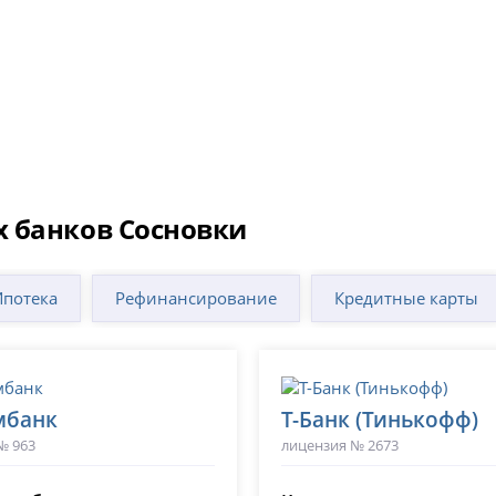
 банков Сосновки
Ипотека
Рефинансирование
Кредитные карты
мбанк
Т-Банк (Тинькофф)
№ 963
лицензия № 2673