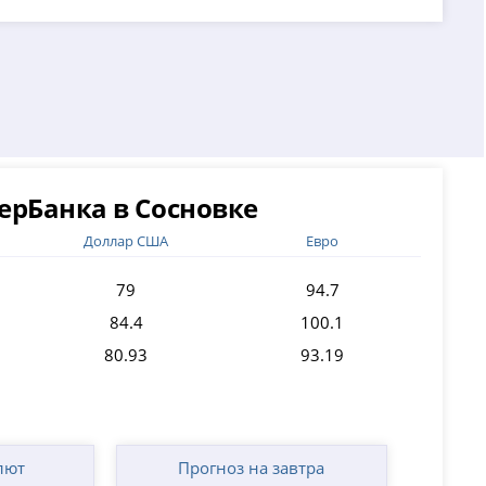
ерБанка в Сосновке
Доллар США
Евро
79
94.7
84.4
100.1
80.93
93.19
лют
Прогноз на завтра