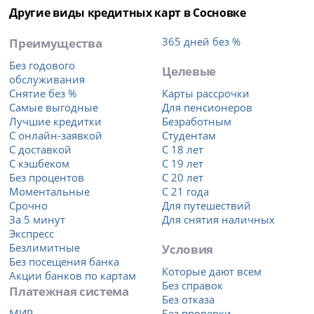
Другие виды кредитных карт в Сосновке
Преимущества
365 дней без %
Без годового
Целевые
обслуживания
Снятие без %
Карты рассрочки
Самые выгодные
Для пенсионеров
Лучшие кредитки
Безработным
С онлайн-заявкой
Студентам
С доставкой
С 18 лет
С кэшбеком
С 19 лет
Без процентов
С 20 лет
Моментальные
С 21 года
Срочно
Для путешествий
За 5 минут
Для снятия наличных
Экспресс
Безлимитные
Условия
Без посещения банка
Которые дают всем
Акции банков по картам
Без справок
Платежная система
Без отказа
МИР
Без проверки