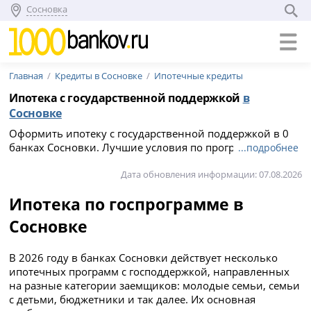
Сосновка
Главная
Кредиты в Сосновке
Ипотечные кредиты
Ипотека с государственной поддержкой
в
Сосновке
Оформить ипотеку с государственной поддержкой в 0
банках Сосновки. Лучшие условия по программе
...подробнее
господдержки ипотеки в 2026 году: сравните варианты
и подайте заявку онлайн на официальном сайте
Дата обновления информации: 07.08.2026
кредитной организации, срок кредитования и
Ипотека по госпрограмме в
максимальная сумма до 0 рублей.
Сосновке
В 2026 году в банках Сосновки действует несколько
ипотечных программ с господдержкой, направленных
на разные категории заемщиков: молодые семьи, семьи
с детьми, бюджетники и так далее. Их основная