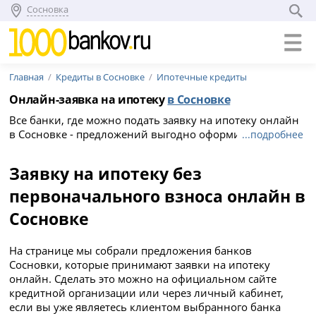
Сосновка
Главная
Кредиты в Сосновке
Ипотечные кредиты
Онлайн-заявка на ипотеку
в Сосновке
Все банки, где можно подать заявку на ипотеку онлайн
в Сосновке - предложений выгодно оформить ипотеку в
...подробнее
2026 году. Лучшие условия и процентные ставки по
ипотеке в банках Сосновки на август 2026 года здесь -
Заявку на ипотеку без
взять ипотеку онлайн.
первоначального взноса онлайн в
Сосновке
На странице мы собрали предложения банков
Сосновки, которые принимают заявки на ипотеку
онлайн. Сделать это можно на официальном сайте
кредитной организации или через личный кабинет,
если вы уже являетесь клиентом выбранного банка