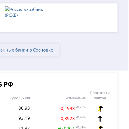
анные банки в Сосновке
Б РФ
Прогноз на
Курс ЦБ РФ
Изменение
завтра
80,93
-0,25%
-0,1998
93,19
-0,42%
-0,3923
11,97
+0,01%
+0,0007