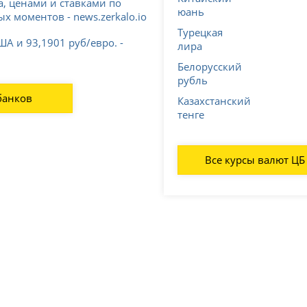
а, ценами и ставками по
юань
х моментов - news.zerkalo.io
Турецкая
ША и 93,1901 руб/евро. -
лира
Белорусский
рубль
банков
Казахстанский
тенге
Все курсы валют ЦБ