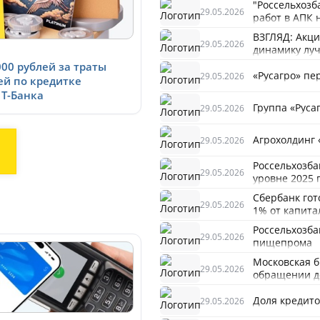
"Россельхозб
29.05.2026
работ в АПК 
ВЗГЛЯД: Акци
29.05.2026
динамику лу
00 рублей за траты
«Русагро» пе
29.05.2026
ей по кредитке
Т-Банка
Группа «Руса
29.05.2026
Агрохолдинг 
29.05.2026
Россельхозба
29.05.2026
уровне 2025 
Сбербанк гот
29.05.2026
1% от капита
Россельхозба
29.05.2026
пищепрома
Московская 
29.05.2026
обращении д
Доля кредито
29.05.2026