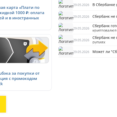
В Сбербанке 
29.05.2026
ая карта «Плати по
скидкой 1000 ₽: оплата
Сбербанк не 
29.05.2026
ей и в иностранных
Сбербанк гот
29.05.2026
криптовалют
Сбербанк не 
29.05.2026
рупиях
Может ли "С
29.05.2026
шбэка за покупки от
акция с промокодом
ck