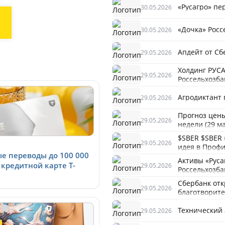
«Русагро» пе
30.05.2026
«Дочка» Росс
30.05.2026
Апдейт от Сб
29.05.2026
Холдинг РУС
29.05.2026
Россельхозба
Агродиктант 
29.05.2026
Прогноз цены
29.05.2026
недели (29 ма
$SBER $SBER #
29.05.2026
идея в Профи
е переводы до 100 000
Активы «Руса
 кредитной карте Т-
29.05.2026
Россельхозба
Сбербанк отк
29.05.2026
благотворит
Технический
29.05.2026