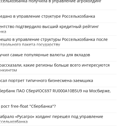
ссельхозбанка получила в управление агрохолдинг
редано в управление структуре Россельхозбанка
гентство подтвердило высший кредитный рейтинг
нка
решло в управление структуры Россельхозбанка после
трольного пакета государству
вучил самые популярные валюты для вкладов
рассказали, какие регионы больше всего интересуются
анкингом
исал портрет типичного бизнесмена-заемщика
бербанк ПАО СберИОС697 RU000A10B5U9 на Мосбирже,
рост free-float "Сбербанка"?
забрало «Русагро» холдинг перешёл под управление
ссельхозбанка