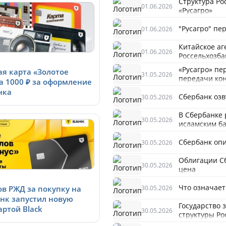
Структура Ро
01.06.2026
«Русагро»
"Русагро" пе
01.06.2026
Китайское а
01.06.2026
Россельхозба
«Русагро» пе
я карта «Золотое
31.05.2026
передачи кон
а 1000 ₽ за оформление
нка
Сбербанк оз
30.05.2026
В Сбербанке 
30.05.2026
исламским б
Сбербанк оп
30.05.2026
Облигации С
30.05.2026
цена
Что означает 
30.05.2026
ов РЖД за покупку на
Банк запустил новую
Государство 
артой Black
30.05.2026
структуры Ро