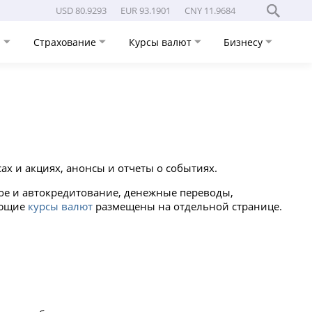
USD 80.9293
EUR 93.1901
CNY 11.9684
и
Страхование
Курсы валют
Бизнесу
ах и акциях, анонсы и отчеты о событиях.
ое и автокредитование, денежные переводы,
ующие
курсы валют
размещены на отдельной странице.