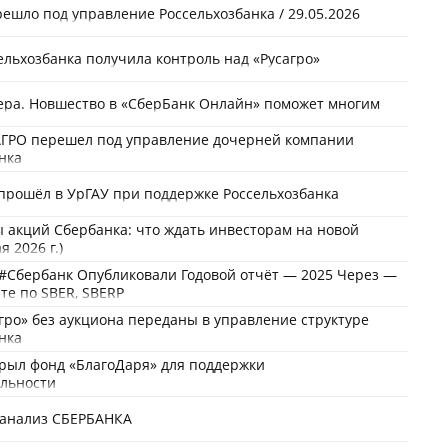
решло под управление Россельхозбанка / 29.05.2026
ельхозбанка получила контроль над «Русагро»
ера. Новшество в «СберБанк Онлайн» поможет многим
АГРО перешел под управление дочерней компании
нка
прошёл в УрГАУ при поддержке Россельхозбанка
 акций Сбербанка: что ждать инвесторам на новой
я 2026 г.)
Сбербанк Опубликовали Годовой отчёт — 2025 Через —
те по SBER, SBERP
гро» без аукциона переданы в управление структуре
нка
рыл фонд «БлагоДаря» для поддержки
ельности
 анализ СБЕРБАНКА