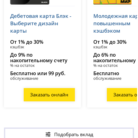
Т-Банк (Тинькофф)
Т-Банк (Тиньк
Дебетовая карта Блэк -
Молодежная кар
лицензия № 2673
лицензия № 2673
Выберите дизайн
повышенным
карты
кэшбэком
От 1% до 30%
От 1% до 30%
кэшбэк
кэшбэк
До 9% по
До 6% по
накопительному счету
накопительному 
% на остаток
% на остаток
Бесплатно или 99 руб.
Бесплатно
обслуживание
обслуживание
Заказать онлайн
Заказать 
Подобрать вклад