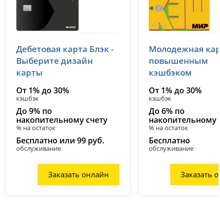
Т-Банк (Тинькофф)
Т-Банк (Тиньк
Дебетовая карта Блэк -
Молодежная кар
лицензия № 2673
лицензия № 2673
Выберите дизайн
повышенным
карты
кэшбэком
От 1% до 30%
От 1% до 30%
кэшбэк
кэшбэк
До 9% по
До 6% по
накопительному счету
накопительному 
% на остаток
% на остаток
Бесплатно или 99 руб.
Бесплатно
обслуживание
обслуживание
Заказать онлайн
Заказать 